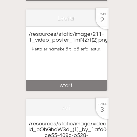
LEVEL
Lestur
2
/resources/static/image/211-
1_video_poster_1mNZrt(2).png
Þetta er námskeið til að æfa lestur.
start
LEVEL
Ari
3
/resources/static/image/video_311(1)_cov
id_eOhGhaWSd_(1)_by_1afd00f6-
ce55-409c-b528-