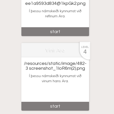
ee1a9593d834@1kpGk2.png
Í þessu námskeiði kynnumst við
refinum Ara.
start
LEVEL
Vinir Ara
4
/resources/static/image/482-
3 screenshot_1loR6m(2).png
Í þessu námskeiði kynnumst við
vinum hans Ara.
start