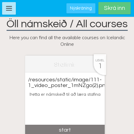
Skrá inn
Nýskráning
Öll námskeið / All courses
Here you can find all the available courses on Icelandic
Online
LEVEL
Stafirnir
1
/resources/static/image/111-
1_video_poster_1mNZgo(2).png
Þetta er námskeið til að læra stafina
start