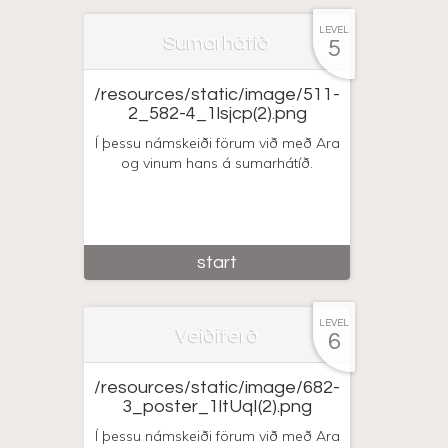
LEVEL
Sumarhátíð
5
/resources/static/image/511-
2_582-4_1lsjcp(2).png
Í þessu námskeiði förum við með Ara
og vinum hans á sumarhátíð.
start
LEVEL
Veiðiferð
6
/resources/static/image/682-
3_poster_1ltUqI(2).png
Í þessu námskeiði förum við með Ara