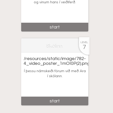
og vinum hans í veiðiferð.
start
LEVEL
Skólinn
7
/resources/static/image/782-
4_video_poster_1mOI0P(2).png
Í þessu námskeiði förum við með Ara
í skólann.
start